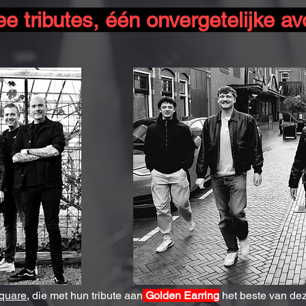
e tributes, één onvergetelijke a
quare
, die met hun tribute aan
Golden Earring
het beste van dez