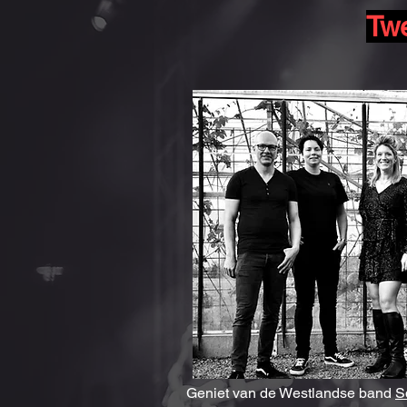
Twe
Geniet van de Westlandse band
S