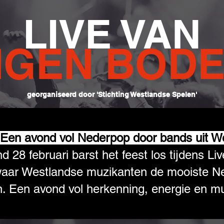
LIVE VAN
IGEN BOD
georganiseerd door 'Stichting Westlandse Spelen'
Een avond vol Nederpop door bands uit W
 28 februari barst het feest los tijdens L
aar Westlandse muzikanten de mooiste N
n.
Een avond vol herkenning, energie en m