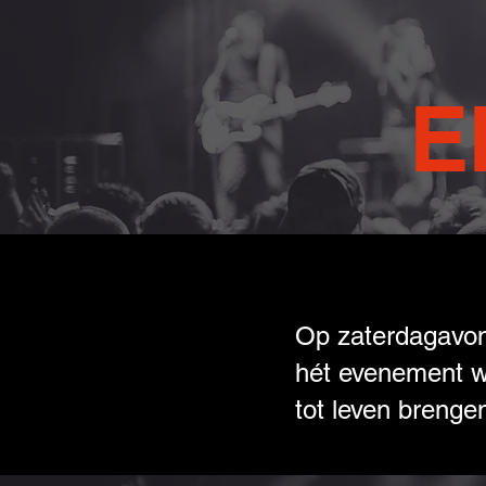
E
Op zaterdagavond
hét evenement w
tot leven brenge