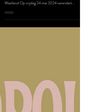
Helden 2025
Vierde editie Haagse Helden: Square brengt ode aan
Haagse popiconen en steunt Stichting ALS
Westland Op vrijdag 24 mei 2024 verandert...