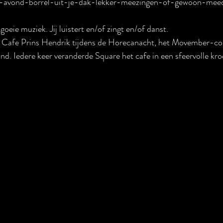
ag-avond-borrel-uit-je-dak-lekker-meezingen-of-gewoon-mee
oeie muziek. Jij luistert en/of zingt en/of danst.
n Cafe Prins Hendrik tijdens de Horecanacht, het Movember-co
d. Iedere keer veranderde Square het cafe in een sfeervolle kroe