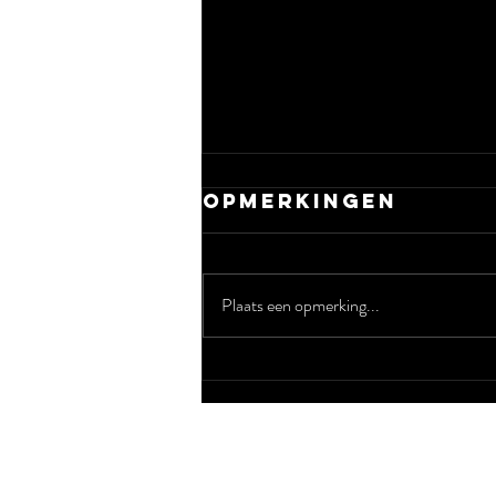
Opmerkingen
Plaats een opmerking...
Haagse Helden
2025