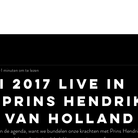
HOME
HAAGSE HELDEN
MEDIA
PLA
1 minuten om te lezen
i 2017 Live in
 Prins Hendri
 van Holland
 in de agenda, want we bundelen onze krachten met Prins Hendri