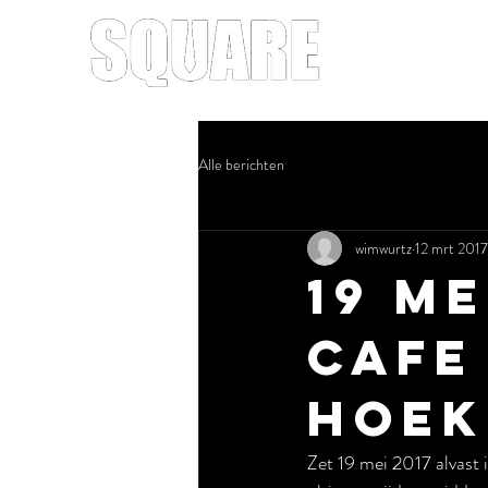
Alle berichten
wimwurtz
12 mrt 2017
19 me
Cafe
Hoek
Zet 19 mei 2017 alvast