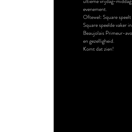
ultieme vrijdag-midd
evenement.
Oftewel: Square speelt g
Square speelde vaker i
Beaujolais Primeur-avon
en gezelligheid.
Komt dat zien!