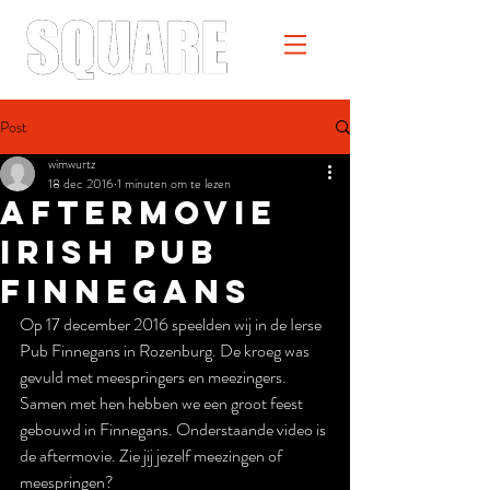
Post
wimwurtz
18 dec 2016
1 minuten om te lezen
Aftermovie
Irish Pub
Finnegans
Op 17 december 2016 speelden wij in de Ierse 
Pub Finnegans in Rozenburg. De kroeg was 
gevuld met meespringers en meezingers. 
Samen met hen hebben we een groot feest 
gebouwd in Finnegans. Onderstaande video is 
de aftermovie. Zie jij jezelf meezingen of 
meespringen?