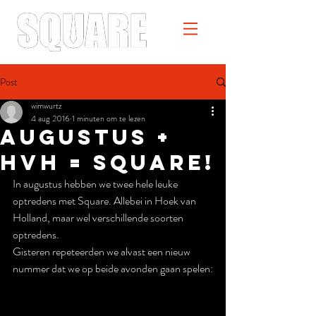
Post
wimwurtz
4 aug 2016
1 minuten om te lezen
Augustus +
HvH = Square!
In augustus hebben we twee hele leuke 
optredens met Square. Allebei in Hoek van 
Holland, maar wel verschillende soorten 
optredens.
Gisteren repeteerden we alvast een nieuw 
nummer dat we op beide avonden gaan spelen: