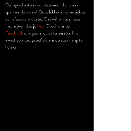
De ingredienten voor deze avond zijn een 
spannende muziekQuiz, lekkere livemuziek en 
een sfeervolle locatie. Dat wil je niet missen!
Inschrijven doe je 
hier
. Check ons op 
Facebook
 om geen nieuws te missen. Hier 
alvast een voorproefje om inde stemming te 
komen…