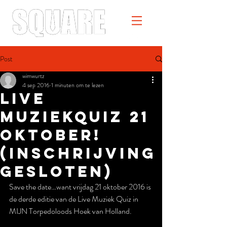
Post
wimwurtz
4 sep 2016
1 minuten om te lezen
Live
Muziekquiz 21
oktober!
(inschrijving
gesloten)
Save the date…want vrijdag 21 oktober 2016 is 
de derde editie van de Live Muziek Quiz in 
MIJN Torpedoloods Hoek van Holland.