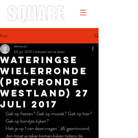
Post
wimwurtz
30 jun 2017
1 minuten om te lezen
Wateringse
Wielerronde
(Profronde
Westland) 27
juli 2017
Gek op fietsen? Gek op muziek? Gek op bier? 
Gek op bandjes kijken?
Heb je op 1 van deze vragen ‘ JA’ geantwoord, 
dan moet je zeker komen kijken tijdens de 