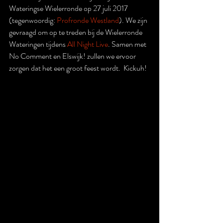
Wateringse Wielerronde op 27 juli 2017 
(tegenwoordig: 
Profronde Westland
). We zijn 
gevraagd om op te treden bij de Wielerronde 
Wateringen tijdens 
All Night Live
. Samen met 
No Comment en Elswijk! zullen we ervoor 
zorgen dat het een groot feest wordt.  Kickuh!