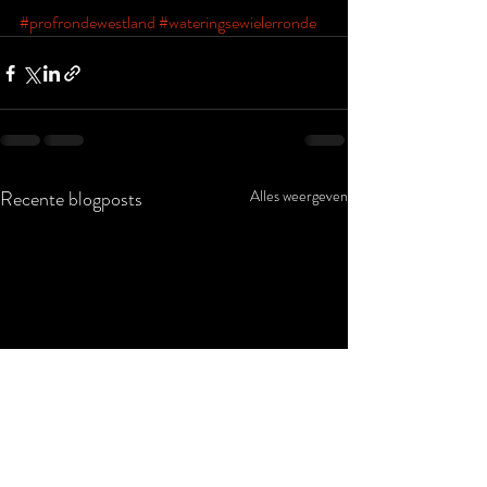
#profrondewestland
#wateringsewielerronde
Recente blogposts
Alles weergeven